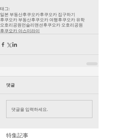
태그:
일본 부동산
후쿠오카
후쿠오카 집구하기
후쿠오카 부동산
후쿠오카 여행
후쿠오카 유학
오호리공원
먼슬리맨션
후쿠오카 오호리공원
후쿠오카 아스미라이
댓글
댓글을 입력하세요.
特集記事