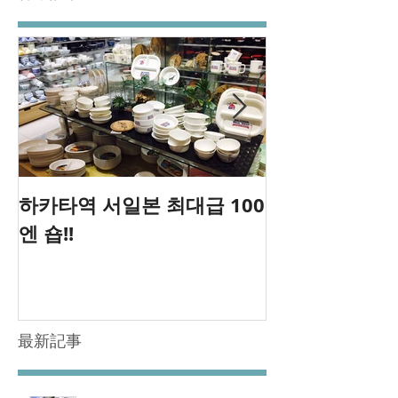
하카타역 서일본 최대급 100
후쿠오카 ダ
엔 숍!!
(DANCING CR
最新記事