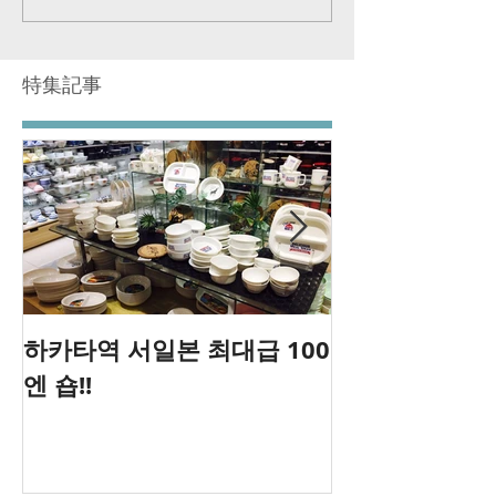
特集記事
하카타역 서일본 최대급 100
후쿠오카 ダ
엔 숍!!
(DANCING CR