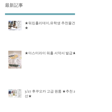
最新記事
★워킹홀리데이,유학생 추천물건
★
★아스미라이 워홀 서약서 발급★
3/27 후쿠오카 고급 원룸 ★추천 2
선★